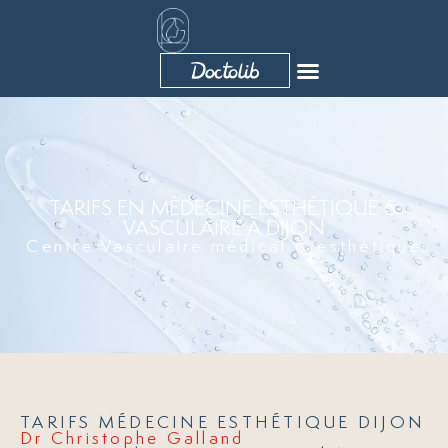
Aller
au
contenu
TARIFS EN MÉDECINE ESTHÉTIQUE &
VASCULAIRE À DIJON
Centre Vasculaire médical & esthétique
TARIFS MÉDECINE ESTHÉTIQUE DIJON
Dr Christophe Galland