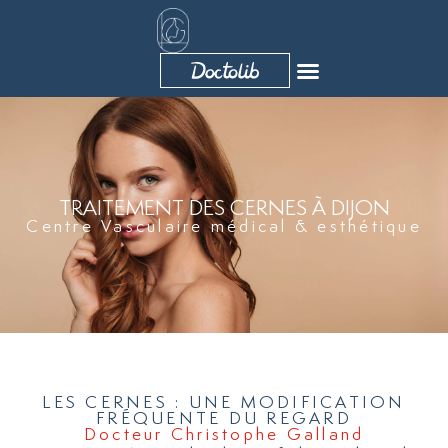
Aller
au
contenu
TRAITEMENT DES CERNES À DIJON
Centre Vasculaire médical & esthétique
LES CERNES : UNE MODIFICATION
FRÉQUENTE DU REGARD
Docteur Christophe Galland