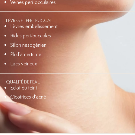
Veines peri-occulaires
LÈVRES ET PERI-BUCCAL
Lèvres embellissement
Rides peri-buccales
Sillon nasogénien
Pli d’amertume
Lacs veineux
QUALITÉ DE PEAU
Eclat du teint
Cicatrices d’acné