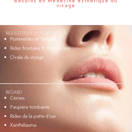
Besoins en médecine esthétique du
visage
RIDES ET PERTE DE VOLUME
Pommettes et Tempes
Rides frontales & rides du lion
Ovale du visage
REGARD
Cernes
Paupière tombante
Rides de la patte d’oie
Xanthélasma