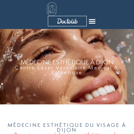
Aller
au
contenu
MÉDECINE ESTHÉTIQUE À DIJON
Centre Laser Vasculaire Medical &
Esthétique
MÉDECINE ESTHÉTIQUE DU VISAGE À
DIJON